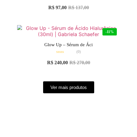
Avaliação
0
R$
97,00
R$
137,00
de
5
-11%
Glow Up – Sérum de Áci
(0)
Avaliação
0
R$
240,00
R$
270,00
de
5
Ver mais produtos